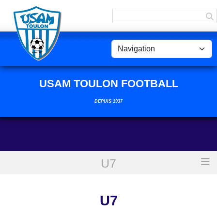
Panneau de gestion des cookies
USAM TOULON FOOTBALL
DEPUIS 1937
U7
Accueil
U7
U7