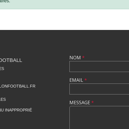
ires.
NOM
*
OOTBALL
ES
EMAIL
*
ONFOOTBALL.FR
LES
MESSAGE
*
U INAPPROPRIÉ