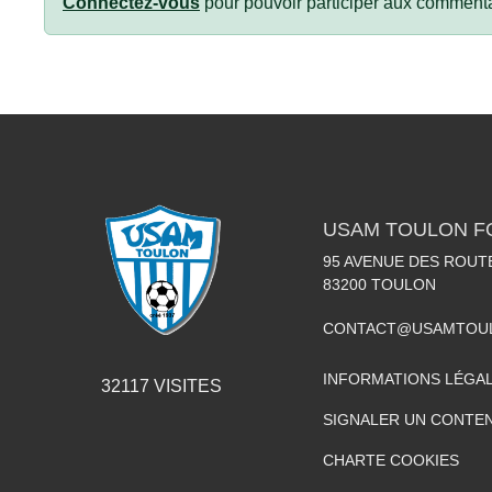
Connectez-vous
pour pouvoir participer aux commenta
USAM TOULON F
95 AVENUE DES ROUT
83200
TOULON
CONTACT@USAMTOUL
INFORMATIONS LÉGA
32117
VISITES
SIGNALER UN CONTEN
CHARTE COOKIES