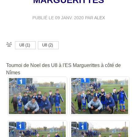
MARGUERITTES
PUBLIÉ LE
09 JANV. 2020
PAR
ALEX
U8 (1)
U8 (2)
Tournoi de Noel des U8 à l'ES Marguerittes à côté de
Nîmes