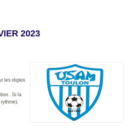
VIER 2023
 les règles
ion . Si la
 rythme).