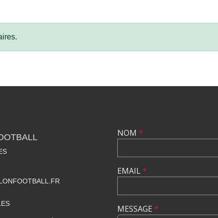
ires.
NOM
*
OOTBALL
ES
EMAIL
*
ONFOOTBALL.FR
LES
MESSAGE
*